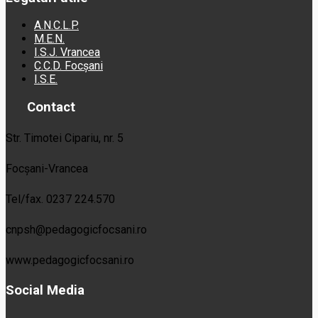
A.N.C.L.P.
M.E.N.
I.S.J. Vrancea
C.C.D. Focșani
I.S.E.
Contact
Str. Timotei Cipariu, nr. 5
Focșani-Vrancea
Tel/fax. 0237 224.570
cnpsh@pedagogicfocsani.ro
www.pedagogicfocsani.ro
Social Media