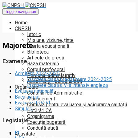
Toggle navigation
Home
CNPSH
Istoric
Misiune, viziune, ținte
Majorete
Oferta educațională
Biblioteca
Articole de presă
Examene
Baza materială
Corpul profesoral
Admitere 2024-2025
Personal administrativ
Înscriere clasa pregătitoare 2024-2025
Absolvenți / personalități
Inscriere clasa a V-a intensiv engleza
Organizare
Evaluare națională
Consiliul de Administratie
Bacalaureat
Management
Evaluare II-IV-VI
Comisia pentru evaluarea și asigurarea calității
Simulări
Hotărâri CA
Organigrama
Legislație
Execuția bugetară
Conduită etică
RI
Activitate