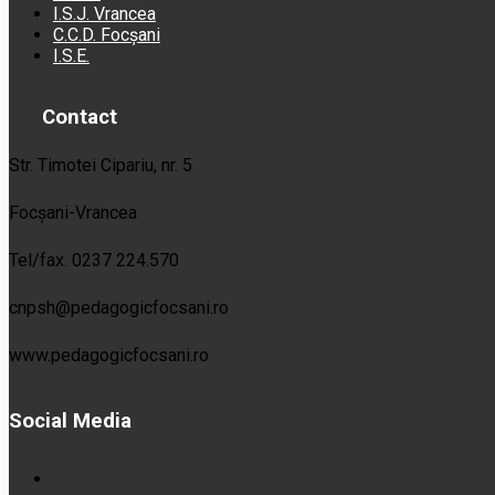
I.S.J. Vrancea
C.C.D. Focșani
I.S.E.
Contact
Str. Timotei Cipariu, nr. 5
Focșani-Vrancea
Tel/fax. 0237 224.570
cnpsh@pedagogicfocsani.ro
www.pedagogicfocsani.ro
Social Media