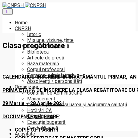
Toggle
navigation
Home
CNPSH
Istoric
Misiune, viziune, ținte
Clasa pregătitoare
Oferta educațională
Biblioteca
Articole de presă
Baza materială
Corpul profesoral
Personal administrativ
CALENDARUL ÎNSCRIERII ÎN ÎNVĂŢĂMÂNTUL PRIMAR,
AN 
Absolvenți / personalități
Organizare
PRIMA ETAPĂ
DE ÎNSCRIERE LA CLASA REGĂTITOARE CU 
Consiliul de Administratie
Management
29 Martie – 28 Aprilie 2021
Comisia pentru evaluarea și asigurarea calității
Hotărâri CA
Organigrama
DOCUMENTE NECESARE:
Execuția bugetară
Conduită etică
COPIE C.I. PĂRINTI
Activitate