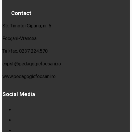
Contact
Str. Timotei Cipariu, nr. 5
Focșani-Vrancea
Tel/fax. 0237 224.570
cnpsh@pedagogicfocsani.ro
www.pedagogicfocsani.ro
Social Media