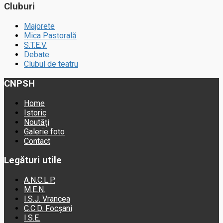
Cluburi
Majorete
Mica Pastorală
S.T.E.V.
Debate
Clubul de teatru
CNPSH
Home
Istoric
Noutăți
Galerie foto
Contact
Legături utile
A.N.C.L.P.
M.E.N.
I.S.J. Vrancea
C.C.D. Focșani
I.S.E.