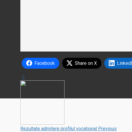
Facebook
Share on X
Linked
Rezultate admitere profilul vocational
Previous