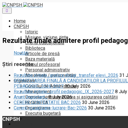
Toggle
navigation
Home
CNPSH
Istoric
Misiune, viziune, ținte
Rezultate finale admitere profil pedagog
Oferta educațională
Biblioteca
Noutăți
Articole de presă
Baza materială
Știri recente
Corpul profesoral
Personal administrativ
Absolvenți / personalități
Rezultate initiale_analiza dosar_transfer elevi_2026
31 
Organizare
REPARTIZAREA FINALĂ A CANDIDAȚILOR LA PROFILUL
Consiliul de Administratie
PEDAGOGIC_2026-2027
10 July 2026
Management
Rezultate initiale_profil pedagogic_IX_2026-2027
8 July
Comisia pentru evaluarea și asigurarea calității
Anunt important_
8 July 2026
Hotărâri CA
CERERE CONTESTATIE BAC 2026
30 June 2026
Organigrama
Cerere-vizualizare-lucrare-Bac-2026
30 June 2026
Execuția bugetară
CNPSH
Conduită etică
Activitate