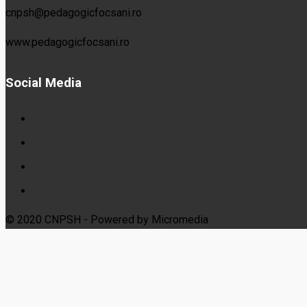
cnpsh@pedagogicfocsani.ro
www.pedagogicfocsani.ro
Social Media
© 2020 CNPSH - Powered by Micromedia