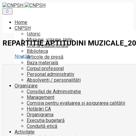
Toggle
navigation
Home
CNPSH
Istoric
Misiune, viziune, ținte
REPARTITIE APTITUDINI MUZICALE_20
Oferta educațională
Biblioteca
Noutăți
Articole de presă
Baza materială
Corpul profesoral
Personal administrativ
Absolvenți / personalități
Organizare
Consiliul de Administratie
Management
Comisia pentru evaluarea și asigurarea calității
Hotărâri CA
Organigrama
Execuția bugetară
Conduită etică
Activitate