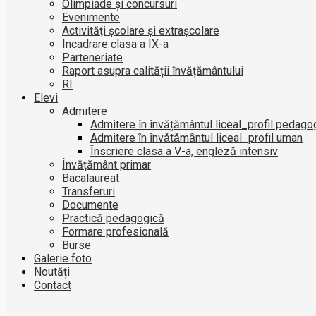
Olimpiade și concursuri
Evenimente
Activități școlare și extrașcolare
Incadrare clasa a IX-a
Parteneriate
Raport asupra calității învățământului
RI
Elevi
Admitere
Admitere în învățământul liceal_profil pedago
Admitere ȋn ȋnvǎtǎmȃntul liceal_profil uman
Înscriere clasa a V-a, engleză intensiv
Învățământ primar
Bacalaureat
Transferuri
Documente
Practică pedagogică
Formare profesională
Burse
Galerie foto
Noutăți
Contact