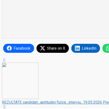
Facebook
Share on X
LinkedIn
REZULTATE candidați_aptitudini fizice_interviu_19.05.2026
Pre