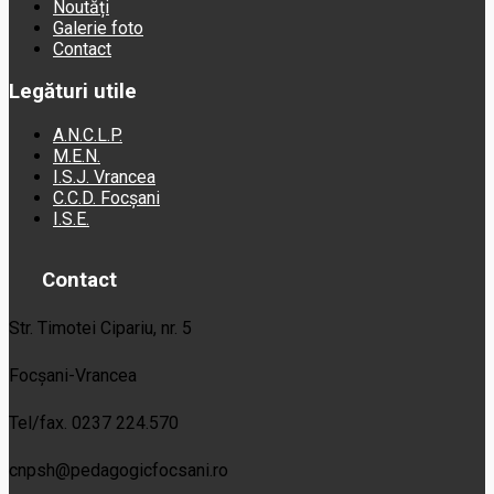
Noutăți
Galerie foto
Contact
Legături utile
A.N.C.L.P.
M.E.N.
I.S.J. Vrancea
C.C.D. Focșani
I.S.E.
Contact
Str. Timotei Cipariu, nr. 5
Focșani-Vrancea
Tel/fax. 0237 224.570
cnpsh@pedagogicfocsani.ro