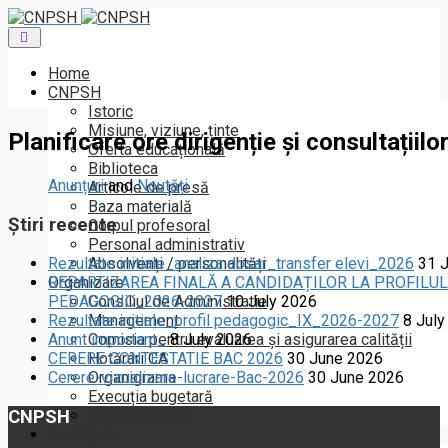
Toggle
navigation
Home
CNPSH
Istoric
Misiune, viziune, ținte
Planificare ore dirigenție și consultațiil
Oferta educațională
Biblioteca
Anunțuri
and
Noutăți
Articole de presă
Baza materială
Știri recente
Corpul profesoral
Personal administrativ
Absolvenți / personalități
Rezultate initiale_analiza dosar_transfer elevi_2026
31 
Organizare
REPARTIZAREA FINALĂ A CANDIDAȚILOR LA PROFILUL
Consiliul de Administratie
PEDAGOGIC_2026-2027
10 July 2026
Management
Rezultate initiale_profil pedagogic_IX_2026-2027
8 July
Comisia pentru evaluarea și asigurarea calității
Anunt important_
8 July 2026
Hotărâri CA
CERERE CONTESTATIE BAC 2026
30 June 2026
Organigrama
Cerere-vizualizare-lucrare-Bac-2026
30 June 2026
Execuția bugetară
CNPSH
Conduită etică
Activitate