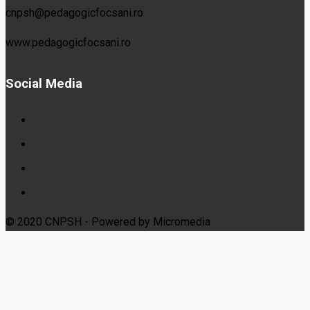
cnpsh@pedagogicfocsani.ro
www.pedagogicfocsani.ro
Social Media
© 2020 CNPSH - Powered by Micromedia