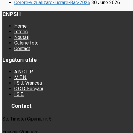
Cerere-vizualizare-lucrare-Bac-2026
30 June 2026
CNPSH
Home
Istoric
Noutăți
Galerie foto
Contact
Legături utile
A.N.C.L.P.
M.E.N.
I.S.J. Vrancea
C.C.D. Focșani
I.S.E.
Contact
Str. Timotei Cipariu, nr. 5
Focșani-Vrancea