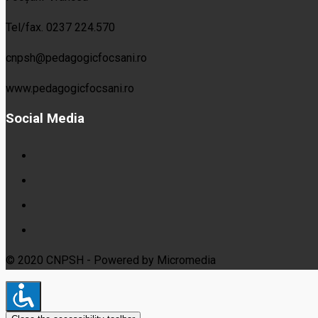
Tel/fax. 0237 224.570
cnpsh@pedagogicfocsani.ro
www.pedagogicfocsani.ro
Social Media
© 2020 CNPSH - Powered by Micromedia