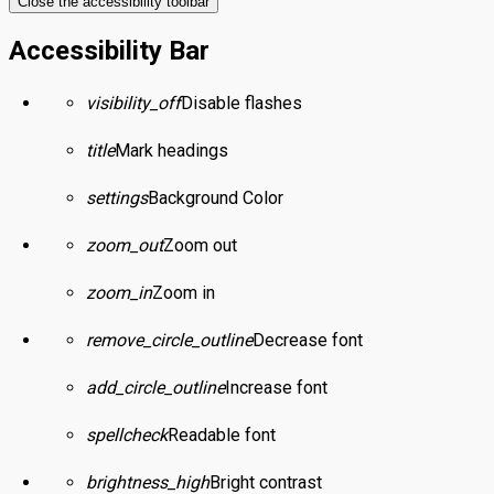
Close the accessibility toolbar
Accessibility Bar
visibility_off
Disable flashes
title
Mark headings
settings
Background Color
zoom_out
Zoom out
zoom_in
Zoom in
remove_circle_outline
Decrease font
add_circle_outline
Increase font
spellcheck
Readable font
brightness_high
Bright contrast