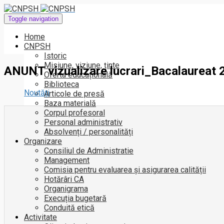
Toggle navigation
Home
CNPSH
Istoric
Misiune, viziune, ținte
ANUNT vizualizare lucrari_Bacalaureat 
Oferta educațională
Biblioteca
Noutăți
Articole de presă
Baza materială
Corpul profesoral
Personal administrativ
Absolvenți / personalități
Organizare
Consiliul de Administratie
Management
Comisia pentru evaluarea și asigurarea calității
Hotărâri CA
Organigrama
Execuția bugetară
Conduită etică
Activitate