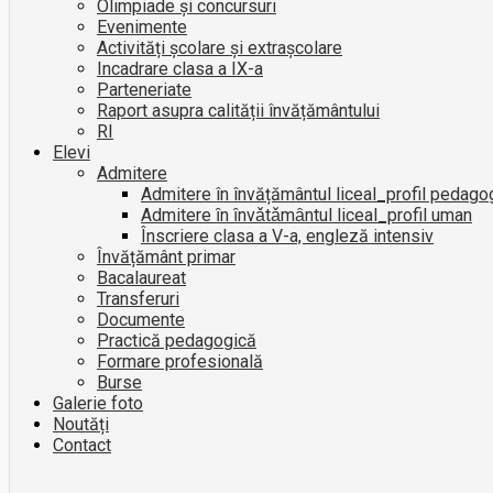
Olimpiade și concursuri
Evenimente
Activități școlare și extrașcolare
Incadrare clasa a IX-a
Parteneriate
Raport asupra calității învățământului
RI
Elevi
Admitere
Admitere în învățământul liceal_profil pedago
Admitere ȋn ȋnvǎtǎmȃntul liceal_profil uman
Înscriere clasa a V-a, engleză intensiv
Învățământ primar
Bacalaureat
Transferuri
Documente
Practică pedagogică
Formare profesională
Burse
Galerie foto
Noutăți
Contact