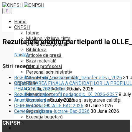
Toggle
navigation
Home
CNPSH
Istoric
Misiune, viziune, ținte
Rezultatele elevilor participanti la OLL
Oferta educațională
Biblioteca
Noutăți
Articole de presă
Baza materială
Știri recente
Corpul profesoral
Personal administrativ
Absolvenți / personalități
Rezultate initiale_analiza dosar_transfer elevi_2026
31 
Organizare
REPARTIZAREA FINALĂ A CANDIDAȚILOR LA PROFILUL
Consiliul de Administratie
PEDAGOGIC_2026-2027
10 July 2026
Management
Rezultate initiale_profil pedagogic_IX_2026-2027
8 July
Comisia pentru evaluarea și asigurarea calității
Anunt important_
8 July 2026
Hotărâri CA
CERERE CONTESTATIE BAC 2026
30 June 2026
Organigrama
Cerere-vizualizare-lucrare-Bac-2026
30 June 2026
Execuția bugetară
CNPSH
Conduită etică
Activitate