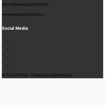
cnpsh@pedagogicfocsani.ro
www.pedagogicfocsani.ro
Social Media
© 2020 CNPSH - Powered by Micromedia