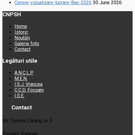
Cerere-vizualizare-lucrare-Bac-2026
30 June 2026
CNPSH
Home
Istoric
Noutăți
Galerie foto
Contact
Legături utile
A.N.C.L.P.
M.E.N.
I.S.J. Vrancea
C.C.D. Focșani
I.S.E.
Contact
Str. Timotei Cipariu, nr. 5
Focșani-Vrancea