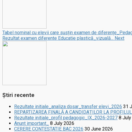
Tabel nominal cu elevii care susțin examen de diferențe_Peda
Rezultat examen diferente Educatie plastică_vizuală...
Next
Știri recente
Rezultate initiale_analiza dosar_transfer elevi_2026
31 
REPARTIZAREA FINALĂ A CANDIDAȚILOR LA PROFILU
Rezultate initiale_profil pedagogic_IX_2026-2027
8 July
Anunt important_
8 July 2026
CERERE CONTESTATIE BAC 2026
30 June 2026