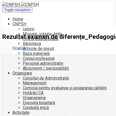
Toggle navigation
Home
CNPSH
Istoric
Misiune, viziune, ținte
Rezultat examen de diferențe_Pedagogi
Oferta educațională
Biblioteca
Noutăți
Articole de presă
Baza materială
Corpul profesoral
Personal administrativ
Absolvenți / personalități
Organizare
Consiliul de Administratie
Management
Comisia pentru evaluarea și asigurarea calității
Hotărâri CA
Organigrama
Execuția bugetară
Conduită etică
Activitate