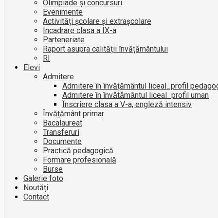
Olimpiade și concursuri
Evenimente
Activități școlare și extrașcolare
Incadrare clasa a IX-a
Parteneriate
Raport asupra calității învățământului
RI
Elevi
Admitere
Admitere în învățământul liceal_profil pedago
Admitere ȋn ȋnvǎtǎmȃntul liceal_profil uman
Înscriere clasa a V-a, engleză intensiv
Învățământ primar
Bacalaureat
Transferuri
Documente
Practică pedagogică
Formare profesională
Burse
Galerie foto
Noutăți
Contact