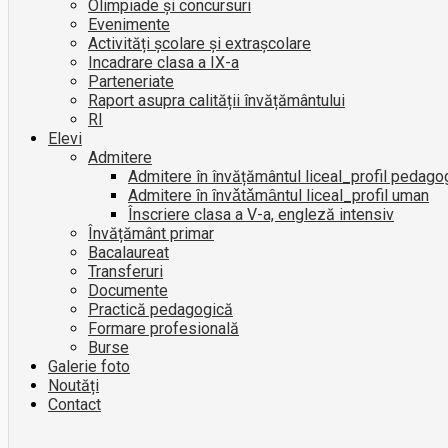
Olimpiade și concursuri
Evenimente
Activități școlare și extrașcolare
Incadrare clasa a IX-a
Parteneriate
Raport asupra calității învățământului
RI
Elevi
Admitere
Admitere în învățământul liceal_profil pedago
Admitere ȋn ȋnvǎtǎmȃntul liceal_profil uman
Înscriere clasa a V-a, engleză intensiv
Învățământ primar
Bacalaureat
Transferuri
Documente
Practică pedagogică
Formare profesională
Burse
Galerie foto
Noutăți
Contact