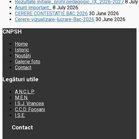
Rezultate initiale_profil pedagogic_IX_2026-2027
8 July
Anunt important_
8 July 2026
CERERE CONTESTATIE BAC 2026
30 June 2026
Cerere-vizualizare-lucrare-Bac-2026
30 June 2026
CNPSH
Home
Istoric
Noutăți
Galerie foto
Contact
Legături utile
A.N.C.L.P.
M.E.N.
I.S.J. Vrancea
C.C.D. Focșani
I.S.E.
Contact