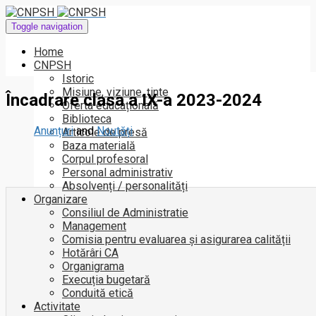
Toggle navigation
Home
CNPSH
Istoric
Misiune, viziune, ținte
Încadrare clasa a IX-a 2023-2024
Oferta educațională
Biblioteca
Anunțuri
and
Noutăți
Articole de presă
Baza materială
Corpul profesoral
Personal administrativ
Absolvenți / personalități
Organizare
Consiliul de Administratie
Management
Comisia pentru evaluarea și asigurarea calității
Hotărâri CA
Organigrama
Execuția bugetară
Conduită etică
Activitate