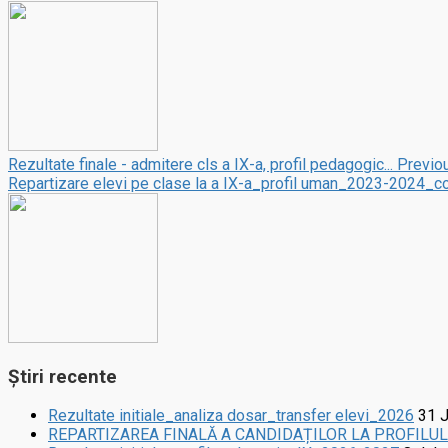
Rezultate finale - admitere cls a IX-a, profil pedagogic...
Previo
Repartizare elevi pe clase la a IX-a_profil uman_2023-2024_c
Știri recente
Rezultate initiale_analiza dosar_transfer elevi_2026
31 
REPARTIZAREA FINALĂ A CANDIDAȚILOR LA PROFILU