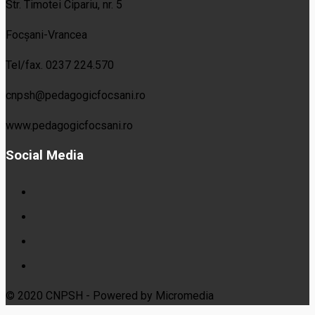
Str. Timotei Cipariu, nr. 5
Focșani-Vrancea
Tel/fax. 0237 224.570
cnpsh@pedagogicfocsani.ro
www.pedagogicfocsani.ro
Social Media
© 2020 CNPSH - Powered by Micromedia