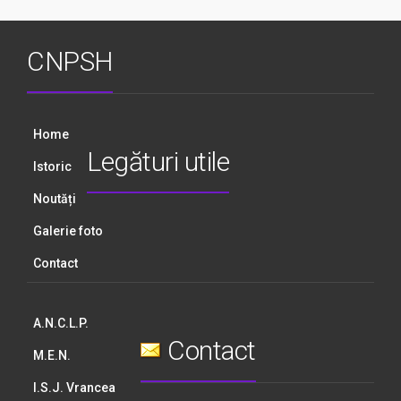
CNPSH
Home
Legături utile
Istoric
Noutăți
Galerie foto
Contact
A.N.C.L.P.
Contact
M.E.N.
I.S.J. Vrancea