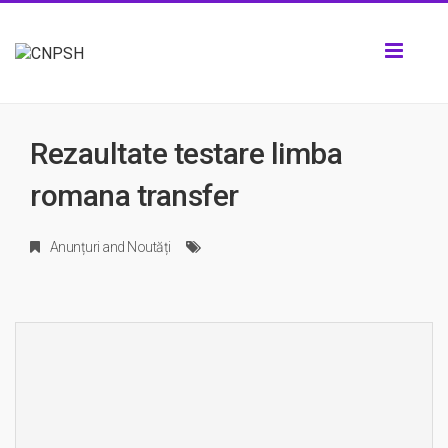
Toggle
navigat
Rezaultate testare limba
romana transfer
Anunțuri
and
Noutăți