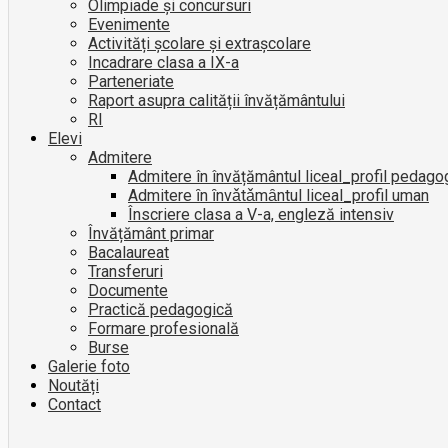
Olimpiade și concursuri
Evenimente
Activități școlare și extrașcolare
Incadrare clasa a IX-a
Parteneriate
Raport asupra calității învățământului
RI
Elevi
Admitere
Admitere în învățământul liceal_profil pedago
Admitere ȋn ȋnvǎtǎmȃntul liceal_profil uman
Înscriere clasa a V-a, engleză intensiv
Învățământ primar
Bacalaureat
Transferuri
Documente
Practică pedagogică
Formare profesională
Burse
Galerie foto
Noutăți
Contact