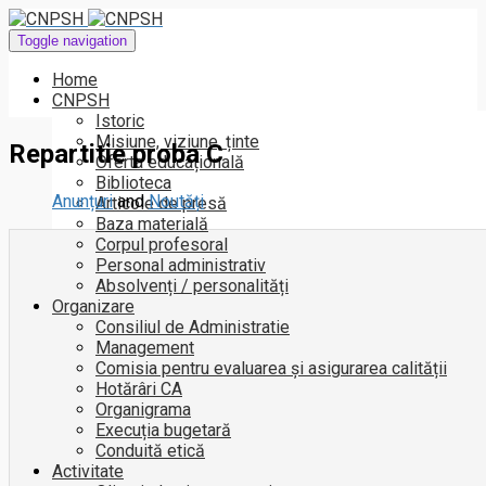
Toggle navigation
Home
CNPSH
Istoric
Misiune, viziune, ținte
Repartitie proba C
Oferta educațională
Biblioteca
Anunțuri
and
Noutăți
Articole de presă
Baza materială
Corpul profesoral
Personal administrativ
Absolvenți / personalități
Organizare
Consiliul de Administratie
Management
Comisia pentru evaluarea și asigurarea calității
Hotărâri CA
Organigrama
Execuția bugetară
Conduită etică
Activitate