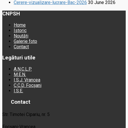
Cerere-vizualizare-lucrare-Bac-2026
30 June 2026
CNPSH
Home
Istoric
Noutăți
Galerie foto
Contact
Legături utile
A.N.C.L.P.
M.E.N.
I.S.J. Vrancea
C.C.D. Focșani
I.S.E.
Contact
Str. Timotei Cipariu, nr. 5
Focșani-Vrancea