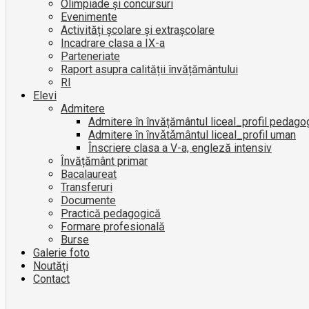
Olimpiade și concursuri
Evenimente
Activități școlare și extrașcolare
Incadrare clasa a IX-a
Parteneriate
Raport asupra calității învățământului
RI
Elevi
Admitere
Admitere în învățământul liceal_profil pedago
Admitere ȋn ȋnvǎtǎmȃntul liceal_profil uman
Înscriere clasa a V-a, engleză intensiv
Învățământ primar
Bacalaureat
Transferuri
Documente
Practică pedagogică
Formare profesională
Burse
Galerie foto
Noutăți
Contact