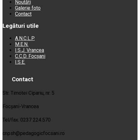
Noutăți
Galerie foto
Contact
Legături utile
A.N.C.L.P.
M.E.N.
I.S.J. Vrancea
C.C.D. Focșani
I.S.E.
Contact
Str. Timotei Cipariu, nr. 5
Focșani-Vrancea
Tel/fax. 0237 224.570
cnpsh@pedagogicfocsani.ro