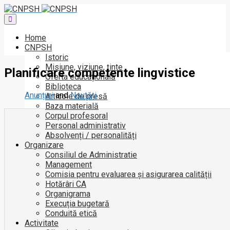
Toggle
navigation
Home
CNPSH
Istoric
Misiune, viziune, ținte
Planificare competente lingvistice
Oferta educațională
Biblioteca
Anunțuri
and
Noutăți
Articole de presă
Baza materială
Corpul profesoral
Personal administrativ
Absolvenți / personalități
Organizare
Consiliul de Administratie
Management
Comisia pentru evaluarea și asigurarea calității
Hotărâri CA
Organigrama
Execuția bugetară
Conduită etică
Activitate