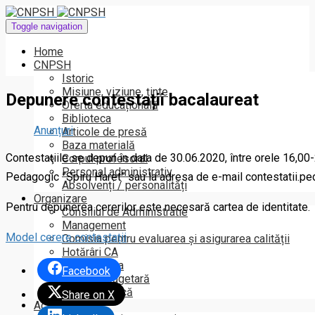
Toggle navigation
Home
CNPSH
Istoric
Misiune, viziune, ținte
Depunere contestații bacalaureat
Oferta educațională
Biblioteca
Anunțuri
Articole de presă
Baza materială
Contestaţiile se depun în data de 30.06.2020, între orele 16,00-
Corpul profesoral
Personal administrativ
Pedagogic ”Spiru Haret” sau la adresa de e-mail contestatii.
Absolvenți / personalități
Organizare
Pentru depunerea cererilor este necesară cartea de identitate.
Consiliul de Administratie
Management
Model cerere contestații
Comisia pentru evaluarea și asigurarea calității
Hotărâri CA
Organigrama
Facebook
Execuția bugetară
Conduită etică
Share on X
Activitate