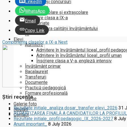
LinkedIn
Olimpiade și concursuri
Evenimente
WhatsApp
Activități școlare și extrașcolare
Incadrare clasa a IX-a
Email
Parteneriate
Raport asupra calității învățământului
Copy Link
RI
Elevi
Componența claselor a IX-a
Next
Admitere
Admitere în învățământul liceal_profil pedago
Admitere ȋn ȋnvǎtǎmȃntul liceal_profil uman
Înscriere clasa a V-a, engleză intensiv
Învățământ primar
Bacalaureat
Transferuri
Documente
Practică pedagogică
Formare profesională
Știri recente
Burse
Galerie foto
Rezultate initiale_analiza dosar_transfer elevi_2026
31 
Noutăți
REPARTIZAREA FINALĂ A CANDIDAȚILOR LA PROFILU
Contact
Rezultate initiale_profil pedagogic_IX_2026-2027
8 July
Anunt important_
8 July 2026