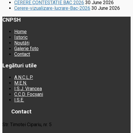
CERERE CONTESTATIE BAC 2026
30 June 2026
Cerere-vizualizare-lucrare-Bac-2026
30 June 2026
CNPSH
Home
Istoric
Noutăți
Galerie foto
Contact
Legături utile
A.N.C.L.P.
M.E.N.
I.S.J. Vrancea
C.C.D. Focșani
I.S.E.
Contact
Str. Timotei Cipariu, nr. 5